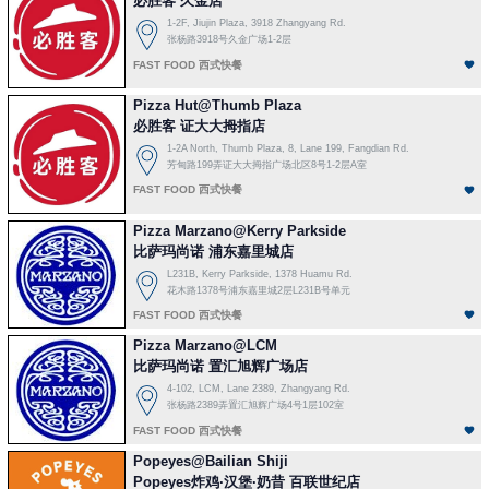
必胜客 久金店
1-2F, Jiujin Plaza, 3918 Zhangyang Rd.
张杨路3918号久金广场1-2层
FAST FOOD 西式快餐
Pizza Hut@Thumb Plaza
必胜客 证大大拇指店
1-2A North, Thumb Plaza, 8, Lane 199, Fangdian Rd.
芳甸路199弄证大大拇指广场北区8号1-2层A室
FAST FOOD 西式快餐
Pizza Marzano@Kerry Parkside
比萨玛尚诺 浦东嘉里城店
L231B, Kerry Parkside, 1378 Huamu Rd.
花木路1378号浦东嘉里城2层L231B号单元
FAST FOOD 西式快餐
Pizza Marzano@LCM
比萨玛尚诺 置汇旭辉广场店
4-102, LCM, Lane 2389, Zhangyang Rd.
张杨路2389弄置汇旭辉广场4号1层102室
FAST FOOD 西式快餐
Popeyes@Bailian Shiji
Popeyes炸鸡·汉堡·奶昔 百联世纪店